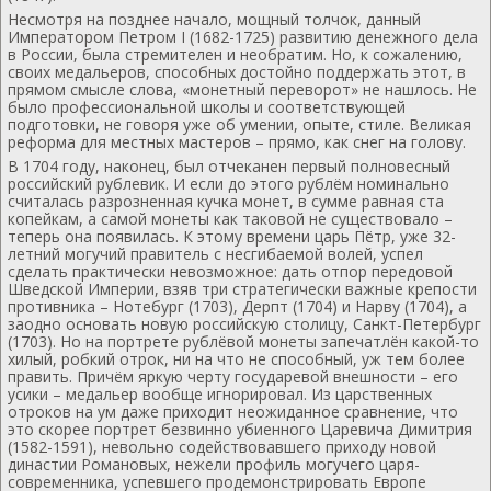
Несмотря на позднее начало, мощный толчок, данный
Императором Петром I (1682-1725) развитию денежного дела
в России, была стремителен и необратим. Но, к сожалению,
своих медальеров, способных достойно поддержать этот, в
прямом смысле слова, «монетный переворот» не нашлось. Не
было профессиональной школы и соответствующей
подготовки, не говоря уже об умении, опыте, стиле. Великая
реформа для местных мастеров – прямо, как снег на голову.
В 1704 году, наконец, был отчеканен первый полновесный
российский рублевик. И если до этого рублём номинально
считалась разрозненная кучка монет, в сумме равная ста
копейкам, а самой монеты как таковой не существовало –
теперь она появилась. К этому времени царь Пётр, уже 32-
летний могучий правитель с несгибаемой волей, успел
сделать практически невозможное: дать отпор передовой
Шведской Империи, взяв три стратегически важные крепости
противника – Нотебург (1703), Дерпт (1704) и Нарву (1704), а
заодно основать новую российскую столицу, Санкт-Петербург
(1703). Но на портрете рублёвой монеты запечатлён какой-то
хилый, робкий отрок, ни на что не способный, уж тем более
править. Причём яркую черту государевой внешности – его
усики – медальер вообще игнорировал. Из царственных
отроков на ум даже приходит неожиданное сравнение, что
это скорее портрет безвинно убиенного Царевича Димитрия
(1582-1591), невольно содействовавшего приходу новой
династии Романовых, нежели профиль могучего царя-
современника, успевшего продемонстрировать Европе