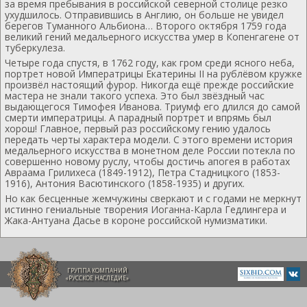
за время пребывания в российской северной столице резко
ухудшилось. Отправившись в Англию, он больше не увидел
берегов Туманного Альбиона… Второго октября 1759 года
великий гений медальерного искусства умер в Копенгагене от
туберкулеза.
Четыре года спустя, в 1762 году, как гром среди ясного неба,
портрет новой Императрицы Екатерины II на рублёвом кружке
произвёл настоящий фурор. Никогда ещё прежде российские
мастера не знали такого успеха. Это был звёздный час
выдающегося Тимофея Иванова. Триумф его длился до самой
смерти императрицы. А парадный портрет и впрямь был
хорош! Главное, первый раз российскому гению удалось
передать черты характера модели. С этого времени история
медальерного искусства в монетном деле России потекла по
совершенно новому руслу, чтобы достичь апогея в работах
Авраама Грилихеса (1849-1912), Петра Стадницкого (1853-
1916), Антония Васютинского (1858-1935) и других.
Но как бесценные жемчужины сверкают и с годами не меркнут
истинно гениальные творения Иоганна-Карла Гедлингера и
Жака-Антуана Дасье в короне российской нумизматики.
ГРУППА КОМПАНИЙ
«РУССКОЕ НАСЛЕДИЕ»