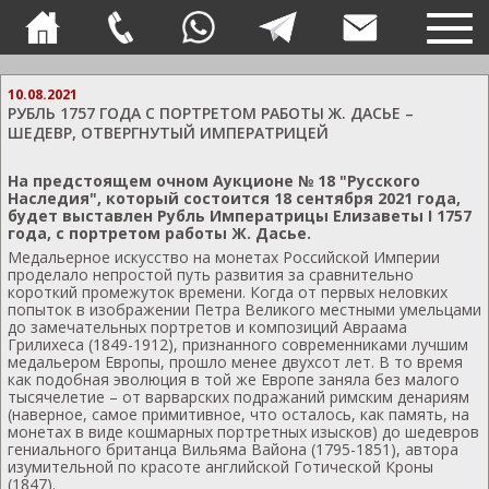
TOG
NAVI
10.08.2021
РУБЛЬ 1757 ГОДА С ПОРТРЕТОМ РАБОТЫ Ж. ДАСЬЕ –
ШЕДЕВР, ОТВЕРГНУТЫЙ ИМПЕРАТРИЦЕЙ
На предстоящем очном Аукционе № 18 "Русского
Наследия", который состоится 18 сентября 2021 года,
будет выставлен Рубль Императрицы Елизаветы I 1757
года, с портретом работы Ж. Дасье.
Медальерное искусство на монетах Российской Империи
проделало непростой путь развития за сравнительно
короткий промежуток времени. Когда от первых неловких
попыток в изображении Петра Великого местными умельцами
до замечательных портретов и композиций Авраама
Грилихеса (1849-1912), признанного современниками лучшим
медальером Европы, прошло менее двухсот лет. В то время
как подобная эволюция в той же Европе заняла без малого
тысячелетие – от варварских подражаний римским денариям
(наверное, самое примитивное, что осталось, как память, на
монетах в виде кошмарных портретных изысков) до шедевров
гениального британца Вильяма Вайона (1795-1851), автора
изумительной по красоте английской Готической Кроны
(1847).