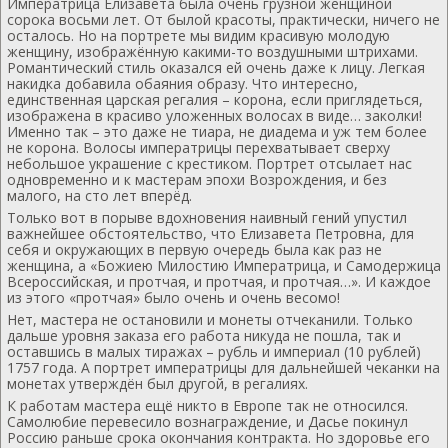
Императрица Елизавета была очень грузной женщиной
сорока восьми лет. От былой красоты, практически, ничего не
осталось. Но на портрете мы видим красивую молодую
женщину, изображённую какими-то воздушными штрихами.
Романтический стиль оказался ей очень даже к лицу. Легкая
накидка добавила обаяния образу. Что интересно,
единственная царская регалия – корона, если приглядеться,
изображена в красиво уложенных волосах в виде… заколки!
Именно так – это даже не тиара, не диадема и уж тем более
не корона. Волосы императрицы перехватывает сверху
небольшое украшение с крестиком. Портрет отсылает нас
одновременно и к мастерам эпохи Возрождения, и без
малого, на сто лет вперёд.
Только вот в порыве вдохновения наивный гений упустил
важнейшее обстоятельство, что Елизавета Петровна, для
себя и окружающих в первую очередь была как раз не
женщина, а «Божиею Милостию Императрица, и Самодержица
Всероссийская, и протчая, и протчая, и протчая…». И каждое
из этого «протчая» было очень и очень весомо!
Нет, мастера не остановили и монеты отчеканили. Только
дальше уровня заказа его работа никуда не пошла, так и
оставшись в малых тиражах – рубль и империал (10 рублей)
1757 года. А портрет императрицы для дальнейшей чеканки на
монетах утверждён был другой, в регалиях.
К работам мастера ещё никто в Европе так не относился.
Самолюбие перевесило вознаграждение, и Дасье покинул
Россию раньше срока окончания контракта. Но здоровье его