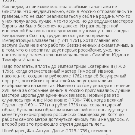
Как видим, и приезжие мастера особыми талантами не
блистали. Что неудивительно, если в Россию отправлялись те
граверы, кто не смог реализоваться у себя на родине. Что-то
у них получалось лучше, что-то хуже, но до ведущих мастеров
Европы им было бесконечно далеко. Из разношёрстной
иноземной братии напоследок можно упомянуть шотландца
Бенджамена Скотта, трудившегося уже во времена
Императрицы Елизаветы I (1741-1761). Хотя главная его
заслуга была не в его работах безжизненных и схематичных, а
в том, что он воспитал двух первых российских, уже, по-
настоящему, замечательных медальеров - Самойло Юдина и
Тимофея Иванова.
Надо полагать, вплоть до Императрицы Екатерины II (1762-
1796), когда отечественный мастер Тимофей Иванов,
наконец-то, создал на рублевике 1762 года её безупречный
портрет, российских правителей мало устраивали их
изображения на монетах. Именно поэтому дважды в течение
XVIII века за огромные деньги в Россию приглашались лучшие
мастера Европы для единичных заказов. Первый раз это
случилось при Анне Иоанновне (1730-1740), когда великий
Гедлингер (1691-1771) на рубле 1736 года создал царский
образ, буквальным образом изменивший всю последующую
монетную иконографию российских самодержцев. Хотя до
работы самого мэтра дотянуться никому так и не удалось. А
второй раз это произошло спустя двадцать лет…
Швейцарец Жак-Антуан Дасье (1715-1759), всемирно