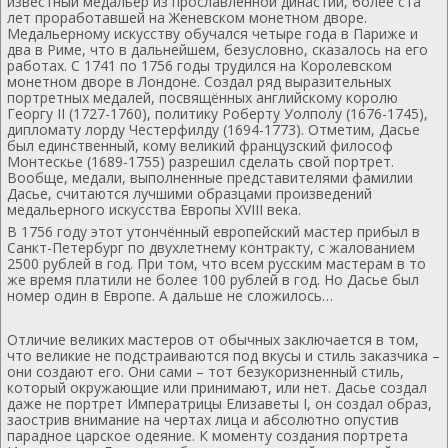
известный медальер из прославленной династии, более ста
лет проработавшей на Женевском монетном дворе.
Медальерному искусству обучался четыре года в Париже и
два в Риме, что в дальнейшем, безусловно, сказалось на его
работах. С 1741 по 1756 годы трудился на Королевском
монетном дворе в Лондоне. Создал ряд выразительных
портретных медалей, посвящённых английскому королю
Георгу II (1727-1760), политику Роберту Уолполу (1676-1745),
дипломату лорду Честерфилду (1694-1773). Отметим, Дасье
был единственный, кому великий французский философ
Монтескье (1689-1755) разрешил сделать свой портрет.
Вообще, медали, выполненные представителями фамилии
Дасье, считаются лучшими образцами произведений
медальерного искусства Европы XVIII века.
В 1756 году этот утончённый европейский мастер прибыл в
Санкт-Петербург по двухлетнему контракту, с жалованием
2500 рублей в год. При том, что всем русским мастерам в то
же время платили не более 100 рублей в год. Но Дасье был
номер один в Европе. А дальше не сложилось…
Отличие великих мастеров от обычных заключается в том,
что великие не подстраиваются под вкусы и стиль заказчика –
они создают его. Они сами – тот безукоризненный стиль,
который окружающие или принимают, или нет. Дасье создал
даже не портрет Императрицы Елизаветы I, он создал образ,
заострив внимание на чертах лица и абсолютно опустив
парадное царское одеяние. К моменту создания портрета