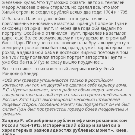
железный кулак. Что тут можно сказать: автор штемпелей
Фёдор Алексеев очень старался, но сделал всё, что мог.
Хилый отрок не сходил с рублей целых два года: 1704 и 1705.
Избавлять Царя от дальнейшего конфуза взялись
приглашённые иноземные мастера: француз Соломон Гуэн и
саксонец Готфрид Гаупт. И через два года оба выдали по
портрету. Особенно отличился Гаупт, приделав на затылок
царю, ещё более возмужавшему к тому времени, огромный
бант. Царь Пётр у него стал походить на брутальную усатую
женщину с роскошным бантом, правда, уже с характером – не
рохля, а эдакая бой-баба в доспехах! Видимо поэтому в том
же 1707 году появился второй портрет авторства Гаупта –
уже без банта. У Гуэна сразу вышло поудачнее…
Вот что пишет о них известный американский учёный
Рандольф Зандер:
«Оба эти гравера упоминаются только в российском
контексте, ни тот, ни другой не сделали себе карьеру дома.
Е.С. Щукина замечает, что в работе обоих видно, как они
совершенствовали свой вкус и стиль во время пребывания в
России. Хотя Гаупт выгравировал несколько штемпелей
лицевых сторон, (особенно монет) как портретист он не был
силен; Гуэн был портретистом гораздо более плодовитым и
умелым».
Зандер Р. «Серебряные рубли и ефимки романовской
России 1654-1915. Исторический обзор и заметки о
характерных разновидностях рублевых монет».
Киев,
1998 г.