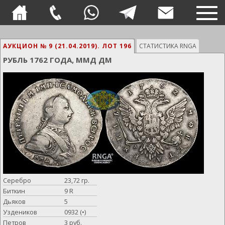
TOG
NAVI
АУКЦИОН № 9 (21.04.2019).
ЛОТ 196
СТАТИСТИКА RNGA
РУБЛЬ 1762 ГОДА, ММД ДМ
Серебро
23,72 гр.
Биткин
9 R
Дьяков
5
Уздеников
0932 (•)
Петров
3 руб.