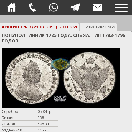
TOG
NAVI
АУКЦИОН № 9 (21.04.2019).
ЛОТ 269
СТАТИСТИКА RNGA
ПОЛУПОЛТИННИК 1785 ГОДА, СПБ ЯА. ТИП 1783-1796
ГОДОВ
Серебро
05,84 гр.
Биткин
338
Дьяков
508 R1
Уздеников
1155