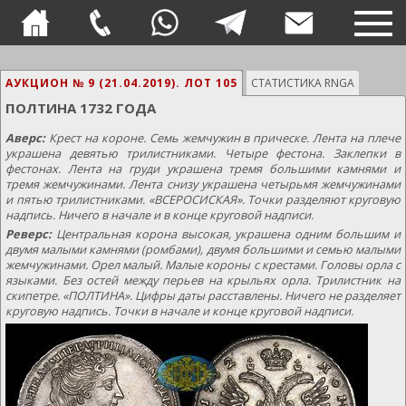
TOG
NAVI
АУКЦИОН № 9 (21.04.2019).
ЛОТ 105
СТАТИСТИКА RNGA
ПОЛТИНА 1732 ГОДА
Аверс:
Крест на короне. Семь жемчужин в прическе. Лента на плече
украшена девятью трилистниками. Четыре фестона. Заклепки в
фестонах. Лента на груди украшена тремя большими камнями и
тремя жемчужинами. Лента снизу украшена четырьмя жемчужинами
и пятью трилистниками. «ВСЕРОСИСКАЯ». Точки разделяют круговую
надпись. Ничего в начале и в конце круговой надписи.
Реверс:
Центральная корона высокая, украшена одним большим и
двумя малыми камнями (ромбами), двумя большими и семью малыми
жемчужинами. Орел малый. Малые короны с крестами. Головы орла с
языками. Без остей между перьев на крыльях орла. Трилистник на
скипетре. «ПОЛТИНА». Цифры даты расставлены. Ничего не разделяет
круговую надпись. Точки в начале и конце круговой надписи.