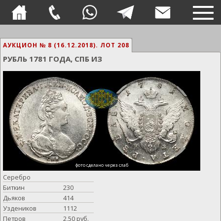
TOG
NAVI
АУКЦИОН № 8 (16.12.2018).
ЛОТ 208
РУБЛЬ 1781 ГОДА, СПБ ИЗ
фото сделано через слаб
Серебро
Биткин
230
Дьяков
414
Уздеников
1112
Петров
2,50 руб.