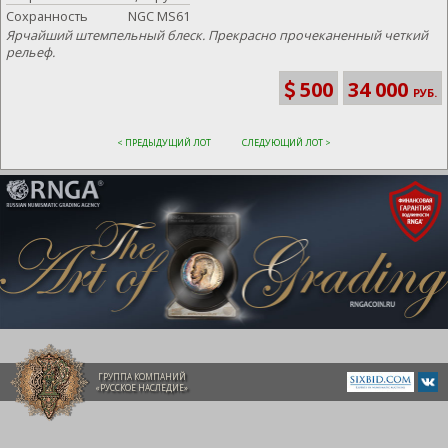
Сохранность
NGC MS61
Ярчайший штемпельный блеск. Прекрасно прочеканенный четкий
рельеф.
500
34 000
РУБ.
< ПРЕДЫДУЩИЙ ЛОТ
СЛЕДУЮЩИЙ ЛОТ >
ГРУППА КОМПАНИЙ
«РУССКОЕ НАСЛЕДИЕ»