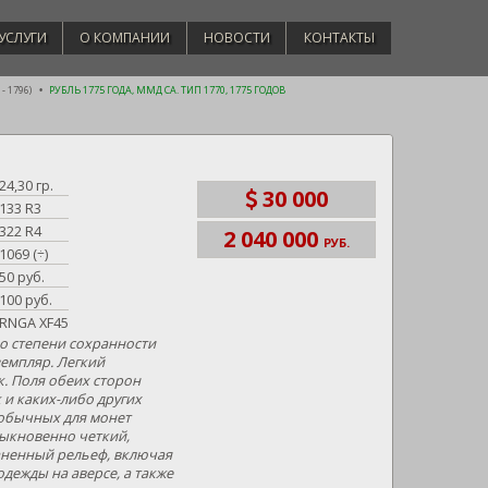
УСЛУГИ
О КОМПАНИИ
НОВОСТИ
КОНТАКТЫ
- 1796)
РУБЛЬ 1775 ГОДА, ММД СА. ТИП 1770, 1775 ГОДОВ
24,30 гр.
30 000
133 R3
322 R4
2 040 000
РУБ.
1069 (÷)
50 руб.
100 руб.
RNGA XF45
 степени сохранности
емпляр. Легкий
. Поля обеих сторон
 и каких-либо других
 обычных для монет
быкновенно четкий,
ненный рельеф, включая
одежды на аверсе, а также