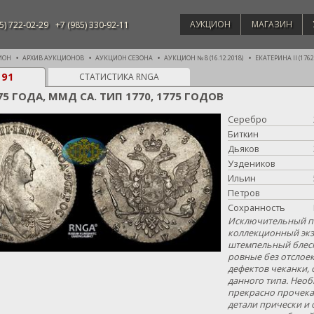
АУКЦИОН
МАГАЗИН
5) 722-02-29
+7 (985) 330-92-11
ИОН
АРХИВ АУКЦИОНОВ
АУКЦИОН СЕЗОНА
АУКЦИОН № 8 (16.12.2018)
ЕКАТЕРИНА II (1762 
191
СТАТИСТИКА RNGA
75 ГОДА, ММД СА. ТИП 1770, 1775 ГОДОВ
Серебро
Биткин
Дьяков
Уздеников
Ильин
Петров
Сохранность
Исключительный по
коллекционный экз
штемпельный блеск
ровные без отслоек
дефектов чеканки,
данного типа. Нео
прекрасно прочека
детали прически и 