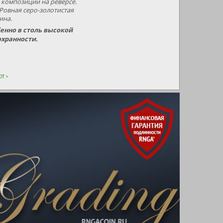
 композиции на реверсе.
Ровная серо-золотистая
ина.
бенно в столь высокой
хранности.
Т >