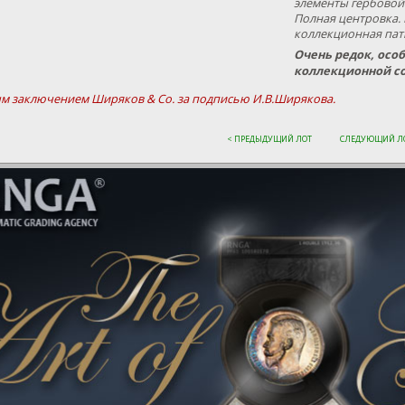
элементы гербовой
Полная центровка. 
коллекционная пат
Очень редок, осо
коллекционной со
ым заключением Ширяков & Со. за подписью И.В.Ширякова.
< ПРЕДЫДУЩИЙ ЛОТ
СЛЕДУЮЩИЙ ЛО