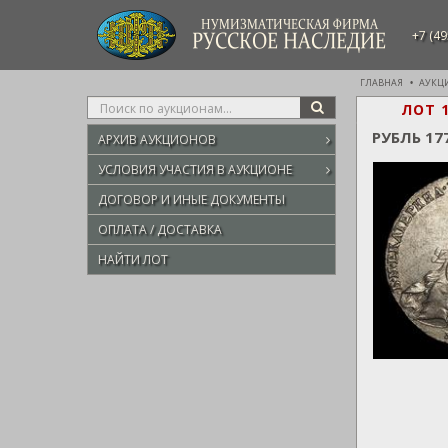
НУМИЗМАТИЧЕСКАЯ ФИРМА
+7 (49
РУССКОЕ НАСЛЕДИЕ
ГЛАВНАЯ
АУКЦ
Type
ЛОТ 
SEARCH
your
РУБЛЬ 17
АРХИВ АУКЦИОНОВ
search
here
УСЛОВИЯ УЧАСТИЯ В АУКЦИОНЕ
ДОГОВОР И ИНЫЕ ДОКУМЕНТЫ
ОПЛАТА / ДОСТАВКА
НАЙТИ ЛОТ