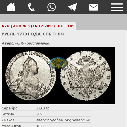
TOG
NAVI
АУКЦИОН № 8 (16.12.2018).
ЛОТ 181
РУБЛЬ 1770 ГОДА, СПБ TI ЯЧ
Аверс:
«СПБ» расставлены.
Серебро
23,63 гр.
Биткин
209
Дьяков
аверс подобен 245; реверс 245
Уздеников
1032