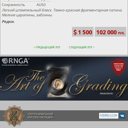
Сохранность
AU50
Легкий штемпельный блеск. Темно-красная фрагментарная патина.
Мелкие царапины, забоины.
Редки.
1 500
102 000
РУБ.
< ПРЕДЫДУЩИЙ ЛОТ
СЛЕДУЮЩИЙ ЛОТ >
ГРУППА КОМПАНИЙ
«РУССКОЕ НАСЛЕДИЕ»