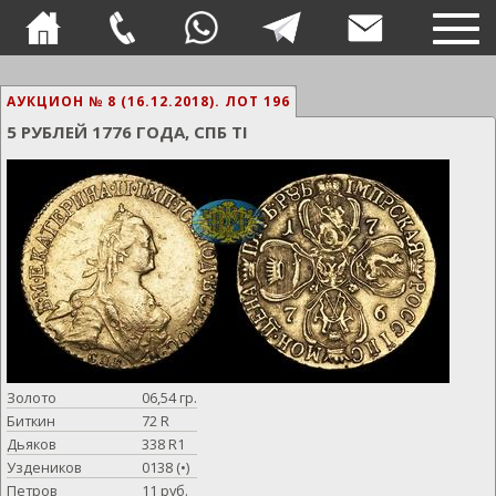
TOG
NAVI
АУКЦИОН № 8 (16.12.2018).
ЛОТ 196
5 РУБЛЕЙ 1776 ГОДА, СПБ TI
Золото
06,54 гр.
Биткин
72 R
Дьяков
338 R1
Уздеников
0138 (•)
Петров
11 руб.