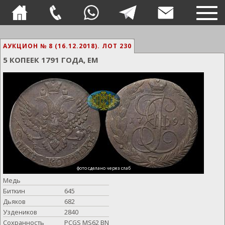
TOG
NAVI
АУКЦИОН № 8 (16.12.2018).
ЛОТ 230
5 КОПЕЕК 1791 ГОДА, ЕМ
фото сделано через слаб
Медь
Биткин
645
Дьяков
682
Уздеников
2840
Сохранность
PCGS MS62 BN