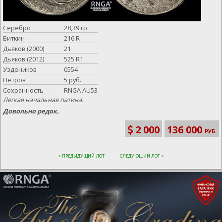
Серебро
28,39 гр.
Биткин
216 R
Дьяков (2000)
21
Дьяков (2012)
525 R1
Уздеников
0554
Петров
5 руб.
Сохранность
RNGA AU53
Легкая начальная патина.
Довольно редок.
2 000
136 000
РУБ.
< ПРЕДЫДУЩИЙ ЛОТ
СЛЕДУЮЩИЙ ЛОТ >