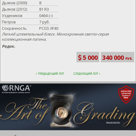
Дьяков (2000)
8
Дьяков (2012)
81 R3
Уздеников
0464 (–)
Петров
7 руб.
Сохранность
PCGS XF40
Легкий штемпельный блеск. Монохромная светло-серая
коллекционная патина.
Редок.
5 000
340 000
РУБ.
< ПРЕДЫДУЩИЙ ЛОТ
СЛЕДУЮЩИЙ ЛОТ >