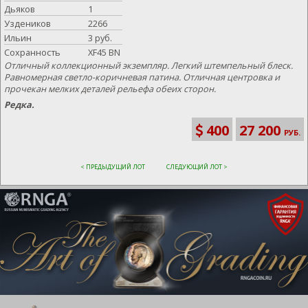
Дьяков
1
Уздеников
2266
Ильин
3 руб.
Сохранность
XF45 BN
Отличный коллекционный экземпляр. Легкий штемпельный блеск.
Равномерная светло-коричневая патина. Отличная центровка и
прочекан мелких деталей рельефа обеих сторон.
Редка.
400
27 200
РУБ.
< ПРЕДЫДУЩИЙ ЛОТ
СЛЕДУЮЩИЙ ЛОТ >