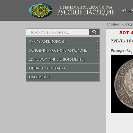
НУМИЗМАТИЧЕСКАЯ ФИРМА
+7 (49
РУССКОЕ НАСЛЕДИЕ
ГЛАВНАЯ
АУКЦ
Type
ЛОТ 
SEARCH
your
РУБЛЬ 18
АРХИВ АУКЦИОНОВ
search
here
УСЛОВИЯ УЧАСТИЯ В АУКЦИОНЕ
Реверс:
Кор
ДОГОВОР И ИНЫЕ ДОКУМЕНТЫ
ОПЛАТА / ДОСТАВКА
НАЙТИ ЛОТ