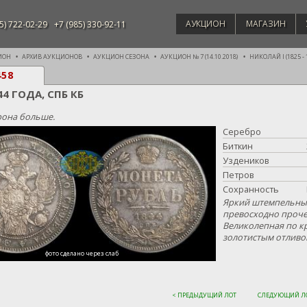
АУКЦИОН
МАГАЗИН
5) 722-02-29
+7 (985) 330-92-11
ИОН
АРХИВ АУКЦИОНОВ
АУКЦИОН СЕЗОНА
АУКЦИОН № 7 (14.10.2018)
НИКОЛАЙ I (1825 - 
458
44 ГОДА, СПБ КБ
она больше.
Серебро
Биткин
Уздеников
Петров
Сохранность
Яркий штемпельный
превосходно проч
Великолепная по кр
золотистым отливо
фото сделано через слаб
< ПРЕДЫДУЩИЙ ЛОТ
СЛЕДУЮЩИЙ ЛО