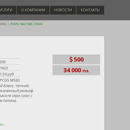
УСЛУГИ
О КОМПАНИИ
НОВОСТИ
КОНТАКТЫ
1855)
РУБЛЬ 1844 ГОДА, СПБ КБ
500
205
1623
34 000
РУБ.
1,50 руб.
PCGS MS63
 блеск. Четкий,
еканенный рельеф.
асоте серо-сизо с
м патина.
Т >