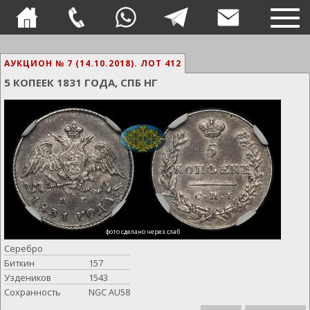
TOG
NAVI
АУКЦИОН № 7 (14.10.2018).
ЛОТ 412
5 КОПЕЕК 1831 ГОДА, СПБ НГ
фото сделано через слаб
Серебро
Биткин
157
Уздеников
1543
Сохранность
NGC AU58