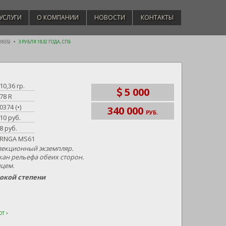
УСЛУГИ
О КОМПАНИИ
НОВОСТИ
КОНТАКТЫ
1855)
3 РУБЛЯ 1832 ГОДА, СПБ
10,36 гр.
5 000
78 R
0374 (•)
340 000
РУБ.
10 руб.
8 руб.
RNGA MS61
лекционный экземпляр.
ан рельефа обеих сторон.
нцем.
сокой степени
Т >