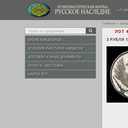
НУМИЗМАТИЧЕСКАЯ ФИРМА
+7 (49
РУССКОЕ НАСЛЕДИЕ
ГЛАВНАЯ
АУКЦ
Type
ЛОТ 
SEARCH
your
3 РУБЛЯ 
АРХИВ АУКЦИОНОВ
search
here
УСЛОВИЯ УЧАСТИЯ В АУКЦИОНЕ
ДОГОВОР И ИНЫЕ ДОКУМЕНТЫ
ОПЛАТА / ДОСТАВКА
НАЙТИ ЛОТ