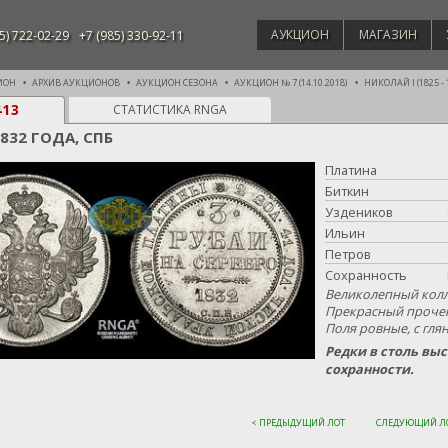
АУКЦИОН
МАГАЗИН
5) 722-02-29
+7 (985) 330-92-11
ИОН
АРХИВ АУКЦИОНОВ
АУКЦИОН СЕЗОНА
АУКЦИОН № 7 (14.10.2018)
НИКОЛАЙ I (1825 - 
413
СТАТИСТИКА RNGA
1832 ГОДА, СПБ
Платина
Биткин
Уздеников
Ильин
Петров
Сохранность
Великолепный кол
Прекрасный прочек
Поля ровные, с гля
Редки в столь вы
сохранности.
< ПРЕДЫДУЩИЙ ЛОТ
СЛЕДУЮЩИЙ ЛО