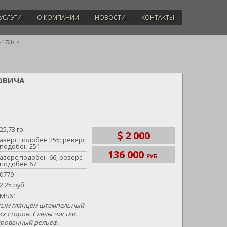
УСЛУГИ
О КОМПАНИИ
НОВОСТИ
КОНТАКТЫ
 1761)
НОВИЧА
25,73 гр.
2 000
аверс подобен 255; реверс
подобен 251
136 000
РУБ.
аверс подобен 66; реверс
подобен 67
0779
2,25 руб.
MS61
тым глянцем штемпельный
их сторон. Следы чистки.
тированный рельеф.