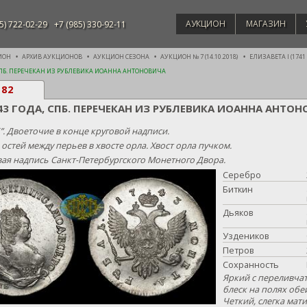
АУКЦИОН
МАГАЗИН
5) 722-02-29
+7 (985) 330-92-11
ИОН
АРХИВ АУКЦИОНОВ
АУКЦИОН СЕЗОНА
АУКЦИОН № 7 (14.10.2018)
ЕЛИЗАВЕТА I (1741 -
 СПБ. ПЕРЕЧЕКАН ИЗ РУБЛЕВИКА ИОАННА АНТОНОВИЧА
182
43 ГОДА, СПБ. ПЕРЕЧЕКАН ИЗ РУБЛЕВИКА ИОАННА АНТО
”. Двоеточие в конце круговой надписи.
 остей между перьев в хвосте орла. Хвост орла пучком.
ая надпись Санкт-Петербургского Монетного Двора.
Серебро
Биткин
Дьяков
Уздеников
Петров
Сохранность
Яркий с переливча
блеск на полях обе
Четкий, слегка ма