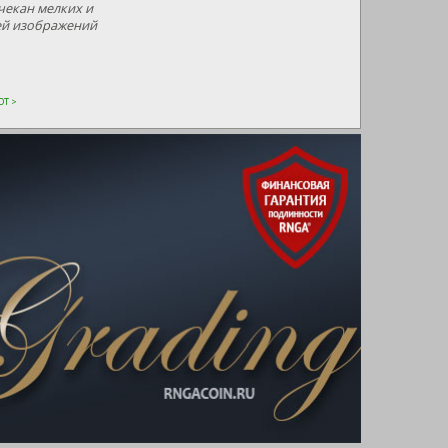
екан мелких и
ей изображений
Т >