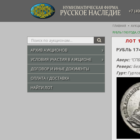
НУМИЗМАТИЧЕСКАЯ ФИРМА
+7 (49
РУССКОЕ НАСЛЕДИЕ
ГЛАВНАЯ
АУКЦ
РУБЛЬ 1743 ГОДА,
Type
ЛОТ 
SEARCH
your
РУБЛЬ 17
АРХИВ АУКЦИОНОВ
search
here
УСЛОВИЯ УЧАСТИЯ В АУКЦИОНЕ
Аверс:
“СПБ
Реверс:
Без
ДОГОВОР И ИНЫЕ ДОКУМЕНТЫ
Гурт:
Гуртов
ОПЛАТА / ДОСТАВКА
НАЙТИ ЛОТ