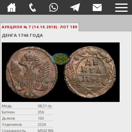
TOG
NAVI
АУКЦИОН № 7 (14.10.2018).
ЛОТ 189
ДЕНГА 1746 ГОДА
Медь
08,31 гр.
Биткин
356
Дьяков
163
Уздеников
2526
Сохранность
MS62 BN