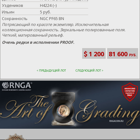
Уздеников
Н4224 (–)
Ильин
5 руб.
Сохранность
NGC PF65 BN
Потрясающий по красоте экземпляр. Исключительная
коллекционная сохранность. Зеркальные полированные поля.
Четкий, матированный рельеф.
Очень редки в исполнении PROOF.
1 200
81 600
РУБ.
< ПРЕДЫДУЩИЙ ЛОТ
СЛЕДУЮЩИЙ ЛОТ >