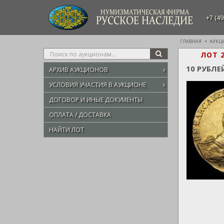
НУМИЗМАТИЧЕСКАЯ ФИРМА
+7 (49
РУССКОЕ НАСЛЕДИЕ
ГЛАВНАЯ
АУКЦ
Type
ЛОТ 
SEARCH
your
10 РУБЛЕ
АРХИВ АУКЦИОНОВ
search
here
УСЛОВИЯ УЧАСТИЯ В АУКЦИОНЕ
ДОГОВОР И ИНЫЕ ДОКУМЕНТЫ
ОПЛАТА / ДОСТАВКА
НАЙТИ ЛОТ