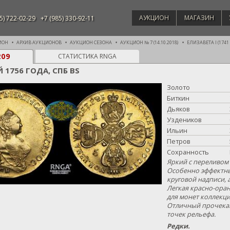
АУКЦИОН
МАГАЗИН
5) 722-02-29
+7 (985) 330-92-11
ИОН
АРХИВ АУКЦИОНОВ
АУКЦИОН СЕЗОНА
АУКЦИОН № 7 (14.10.2018)
ЕЛИЗАВЕТА I (1741 -
209
СТАТИСТИКА RNGA
Й 1756 ГОДА, СПБ BS
Золото
Биткин
Дьяков
Уздеников
Ильин
Петров
Сохранность
Яркий с переливом
Особенно эффектны
круговой надписи, 
Легкая красно-оран
для монет коллекц
Отличный прочекан
точек рельефа.
Редки.