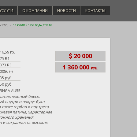
УСЛУГИ
О КОМПАНИИ
НОВОСТИ
КОНТАКТЫ
 1761)
10 РУБЛЕЙ 1756 ГОДА, СПБ BS
16,59 гр.
20 000
75 R1
373 R3
1 360 000
РУБ.
0086 (-)
35 руб.
50 руб.
RNGA AU55
 штемпельный блеск.
й внутри и вокруг букв
а также гербов и портрета.
жевая патина, характерная
ионного хранения.
 и сохранность высоких