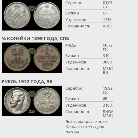
Серебро
01,03
гр.
Биткин
67
Уздеников
1733
Сохранность
AU53
¼ КОПЕЙКИ 1899 ГОДА, СПБ
Медь
00,72
гр.
Биткин
310
Уздеников
3888
Сохранность
MS61
BN
РУБЛЬ 1912 ГОДА, ЭБ
Серебро
19,99
гр.
Биткин
66
Уздеников
2188
Сохранность
RNGA
MS61
Ярко-глянцевые поля.
Легкая светло-серая
патина.