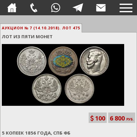
TOG
NAVI
АУКЦИОН № 7 (14.10.2018).
ЛОТ 475
ЛОТ ИЗ ПЯТИ МОНЕТ
100
6 800
РУБ.
5 КОПЕЕК 1856 ГОДА, СПБ ФБ