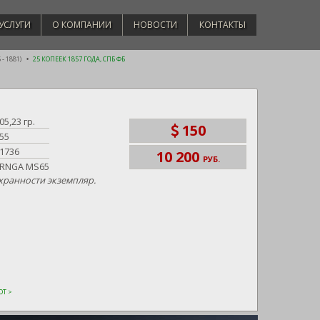
УСЛУГИ
О КОМПАНИИ
НОВОСТИ
КОНТАКТЫ
- 1881)
25 КОПЕЕК 1857 ГОДА, СПБ ФБ
05,23 гр.
150
55
1736
10 200
РУБ.
RNGA MS65
хранности экземпляр.
Т >