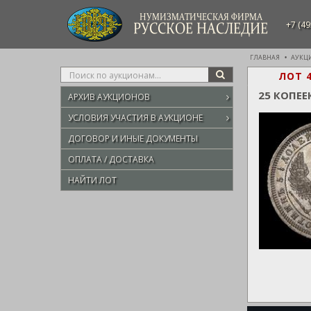
НУМИЗМАТИЧЕСКАЯ ФИРМА
+7 (49
РУССКОЕ НАСЛЕДИЕ
ГЛАВНАЯ
АУКЦ
Type
ЛОТ 
SEARCH
your
25 КОПЕЕ
АРХИВ АУКЦИОНОВ
search
here
УСЛОВИЯ УЧАСТИЯ В АУКЦИОНЕ
ДОГОВОР И ИНЫЕ ДОКУМЕНТЫ
ОПЛАТА / ДОСТАВКА
НАЙТИ ЛОТ