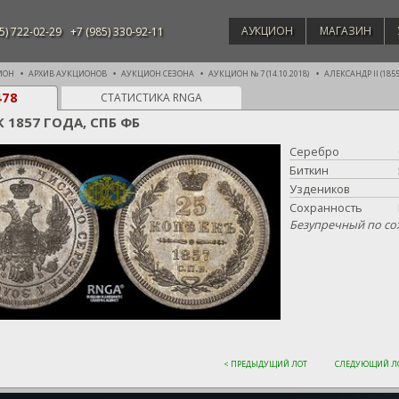
АУКЦИОН
МАГАЗИН
5) 722-02-29
+7 (985) 330-92-11
ИОН
АРХИВ АУКЦИОНОВ
АУКЦИОН СЕЗОНА
АУКЦИОН № 7 (14.10.2018)
АЛЕКСАНДР II (1855 
478
СТАТИСТИКА RNGA
К 1857 ГОДА, СПБ ФБ
Серебро
Биткин
Уздеников
Сохранность
Безупречный по со
< ПРЕДЫДУЩИЙ ЛОТ
СЛЕДУЮЩИЙ ЛО