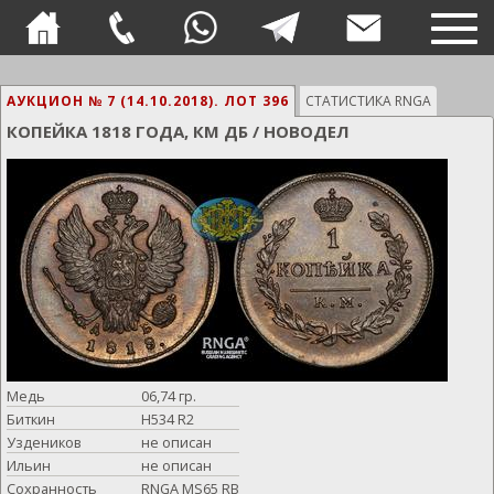
TOG
NAVI
АУКЦИОН № 7 (14.10.2018).
ЛОТ 396
СТАТИСТИКА RNGA
КОПЕЙКА 1818 ГОДА, КМ ДБ / НОВОДЕЛ
Медь
06,74 гр.
Биткин
Н534 R2
Уздеников
не описан
Ильин
не описан
Сохранность
RNGA MS65 RB