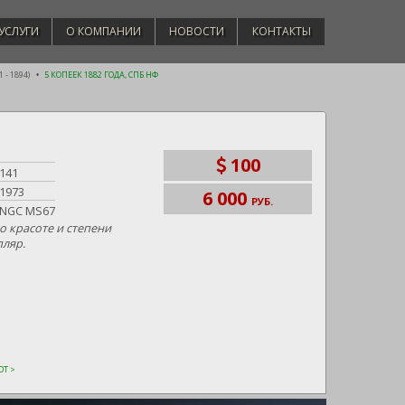
УСЛУГИ
О КОМПАНИИ
НОВОСТИ
КОНТАКТЫ
 - 1894)
5 КОПЕЕК 1882 ГОДА, СПБ НФ
100
141
1973
6 000
РУБ.
NGC MS67
 красоте и степени
пляр.
Т >