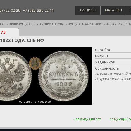
АУКЦИОН
МАГАЗИН
5) 722-02-29
+7 (985) 330-92-11
ИОН
АРХИВ АУКЦИОНОВ
АУКЦИОН СЕЗОНА
АУКЦИОН № 6 (22.04.2018)
АЛЕКСАНДР III (1881
373
 1882 ГОДА, СПБ НФ
Серебро
Биткин
Уздеников
Сохранность
Исключительный по
сохранности экзем
фото сделано через слаб
< ПРЕДЫДУЩИЙ ЛОТ
СЛЕДУЮЩИЙ ЛО