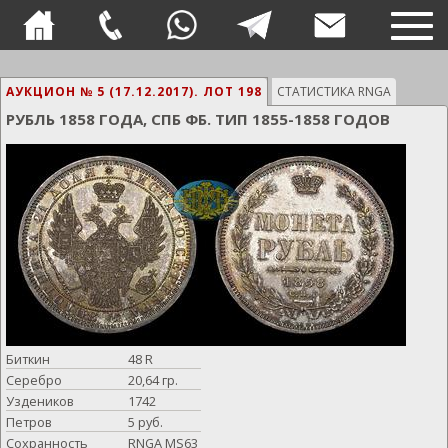
TOG
NAVI
АУКЦИОН № 5 (17.12.2017).
ЛОТ 198
СТАТИСТИКА RNGA
РУБЛЬ 1858 ГОДА, СПБ ФБ. ТИП 1855-1858 ГОДОВ
Биткин
48 R
Серебро
20,64 гр.
Уздеников
1742
Петров
5 руб.
Сохранность
RNGA MS63