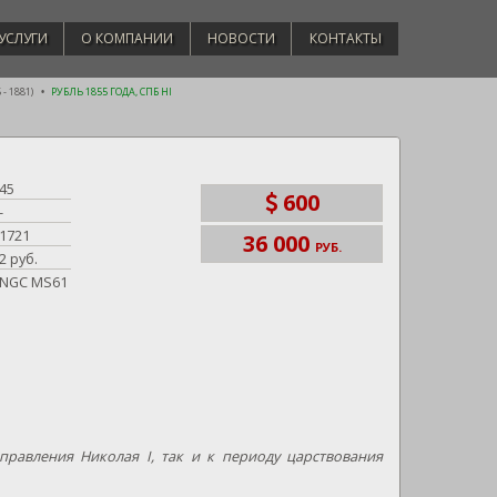
УСЛУГИ
О КОМПАНИИ
НОВОСТИ
КОНТАКТЫ
- 1881)
РУБЛЬ 1855 ГОДА, СПБ HI
45
600
-
1721
36 000
РУБ.
2 руб.
NGC MS61
правления Николая I, так и к периоду царствования