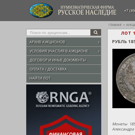
НУМИЗМАТИЧЕСКАЯ ФИРМА
+7 (49
РУССКОЕ НАСЛЕДИЕ
ГЛАВНАЯ
АУКЦ
Type
ЛОТ 
SEARCH
your
РУБЛЬ 18
АРХИВ АУКЦИОНОВ
search
here
УСЛОВИЯ УЧАСТИЯ В АУКЦИОНЕ
ДОГОВОР И ИНЫЕ ДОКУМЕНТЫ
ОПЛАТА / ДОСТАВКА
НАЙТИ ЛОТ
Монеты 185
Александра I