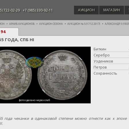
АУКЦИОН
МАГАЗИН
5) 722-02-29
+7 (985) 330-92-11
ИОН
АРХИВ АУКЦИОНОВ
АУКЦИОН СЕЗОНА
АУКЦИОН № 5 (17.12.2017)
АЛЕКСАНДР II (1855 
194
55 ГОДА, СПБ HI
Биткин
Серебро
Уздеников
Петров
Сохранность
фото сделано через слаб
5 года чеканки в одинаковой степени можно отнести как к эпохе 
I.