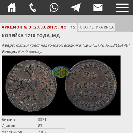
TOG
NAVI
АУКЦИОН № 3 (23.03.2017).
ЛОТ 15
СТАТИСТИКА RNGA
КОПЕЙКА 1710 ГОДА, МД
Аверс:
Малый крест над головой всадника, "ЦРЬ ПЕТРЪ АЛЕЗIЕВИЧЬ".
Реверс:
Ромб вверху.
Биткин
3371
Дьяков
83
Уздеников
2307