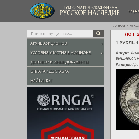
НУМИЗМАТИЧЕСКАЯ ФИРМА
+7 (49
РУССКОЕ НАСЛЕДИЕ
ГЛАВНАЯ
АУКЦ
Type
ЛОТ 
SEARCH
your
1 РУБЛЬ 
АРХИВ АУКЦИОНОВ
search
here
УСЛОВИЯ УЧАСТИЯ В АУКЦИОНЕ
Аверс:
Боль
вышивкой на
ДОГОВОР И ИНЫЕ ДОКУМЕНТЫ
Реверс:
Цен
ОПЛАТА / ДОСТАВКА
НАЙТИ ЛОТ