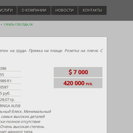
УСЛУГИ
О КОМПАНИИ
НОВОСТИ
КОНТАКТЫ
1 РУБЛЬ 1720 ГОДА, ОК
епок на груди. Пряжка на плаще. Розетка на плече. С
386
7 000
55
989 R1
420 000
РУБ.
0587
5 руб.
28,07 гр.
RNGA AU58
ьный блеск. Минимальный
 самых высоких деталей
ки полное отсутствие
 Очень высокая степень
нет данного типа.