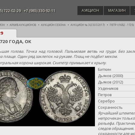
АУКЦИОН
МАГАЗИН
5) 722-02-29
+7 (985) 330-92-11
ИОН
АРХИВ АУКЦИОНОВ
АУКЦИОН СЕЗОНА
АУКЦИОН № 3 (23.03.2017)
ПЕТР I (1682 - 1725)
29
1720 ГОДА, ОК
шая голова. Точка над головой. Пальмовая ветвь на груди. Без закл
 плаще. Один ряд заклепок на рукаве. Плащ не подбит мехом.
тральная корона широкая. Скипетр примыкает к крылу.
Биткин
Дьяков (2000)
Дьяков (2012)
Уздеников
Петров
Серебро
Сохранность
Ярчайший штемпел
непрочекан только
рельефа. Практичес
следов обращения.
сохранности для мо