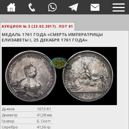
TOG
NAVI
АУКЦИОН № 3 (23.03.2017).
ЛОТ 61
МЕДАЛЬ 1761 ГОДА «СМЕРТЬ ИМПЕРАТРИЦЫ
ЕЛИЗАВЕТЫ I, 25 ДЕКАБРЯ 1761 ГОДА»
Дьяков
107.5 R1
Диаметр
41,28 мм.
Гравер
Б. Скотт
Серебро
41,56 гр.