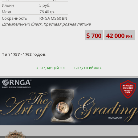
Ильин
5 руб.
Медь
76,40 гр.
Сохранность
RNGA MS60 BN
Штемпельный блеск. Красивая ровная патина
700
42 000
РУБ.
Тип 1757 - 1762 годов.
< ПРЕДЫДУЩИЙ ЛОТ
СЛЕДУЮЩИЙ ЛОТ >