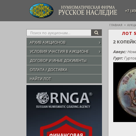
НУМИЗМАТИЧЕСКАЯ ФИРМА
+7 (49
РУССКОЕ НАСЛЕДИЕ
ГЛАВНАЯ
АУКЦ
Type
ЛОТ 
SEARCH
your
2 КОПЕЙ
АРХИВ АУКЦИОНОВ
search
here
УСЛОВИЯ УЧАСТИЯ В АУКЦИОНЕ
Аверс:
Номи
Гурт:
Гуртов
ДОГОВОР И ИНЫЕ ДОКУМЕНТЫ
ОПЛАТА / ДОСТАВКА
НАЙТИ ЛОТ