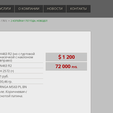
УСЛУГИ
О КОМПАНИИ
НОВОСТИ
КОНТАКТЫ
 1761)
2 КОПЕЙКИ 1757 ГОДА, НОВОДЕЛ
Н463 R2 (но с гуртовой
1 200
насечкой с наклоном
вправо)
72 000
N463 R2
РУБ.
Н 2572 (•)
1 руб.
30,46 гр.
RNGA MS63 PL BN
ле. Коричневая с
нотой патина.