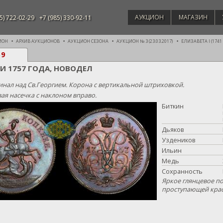
АУКЦИОН
МАГАЗИН
5) 722-02-29
+7 (985) 330-92-11
ИОН
АРХИВ АУКЦИОНОВ
АУКЦИОН СЕЗОНА
АУКЦИОН № 3 (23.03.2017)
ЕЛИЗАВЕТА I (1741 -
59
КИ 1757 ГОДА, НОВОДЕЛ
нал над Св.Георгием. Корона с вертикальной штриховкой.
ая насечка с наклоном вправо.
Биткин
Дьяков
Уздеников
Ильин
Медь
Сохранность
Яркое глянцевое по
проступающей крас