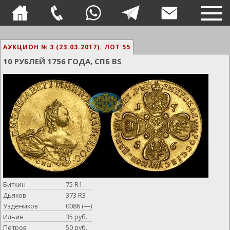
TOG
NAVI
АУКЦИОН № 3 (23.03.2017).
ЛОТ 55
10 РУБЛЕЙ 1756 ГОДА, СПБ BS
Биткин
75 R1
Дьяков
373 R3
Уздеников
0086 (—)
Ильин
35 руб.
Петров
50 руб.