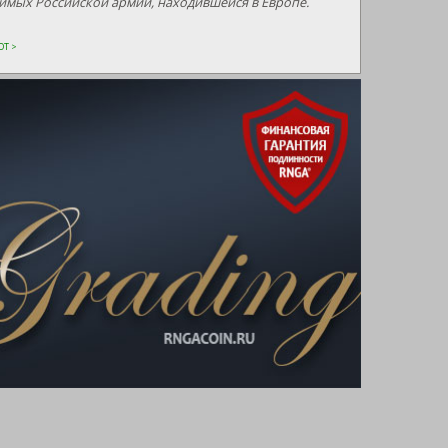
одимых Российской армии, находившейся в Европе.
Т >