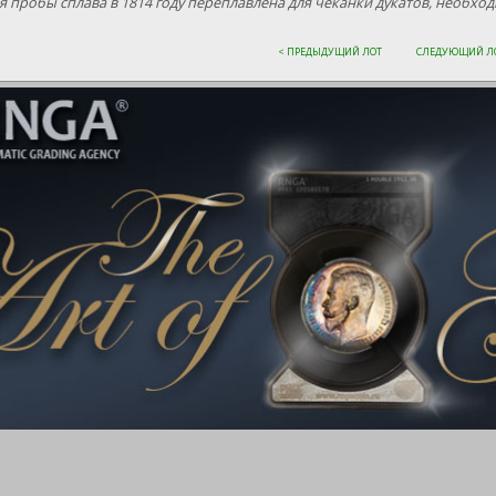
я пробы сплава в 1814 году переплавлена для чеканки дукатов, необх
< ПРЕДЫДУЩИЙ ЛОТ
СЛЕДУЮЩИЙ ЛО