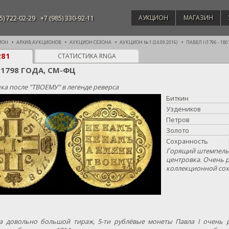
АУКЦИОН
МАГАЗИН
5) 722-02-29
+7 (985) 330-92-11
ИОН
АРХИВ АУКЦИОНОВ
АУКЦИОН СЕЗОНА
АУКЦИОН № 1 (24.09.2016)
ПАВЕЛ I (1796 - 180
281
СТАТИСТИКА RNGA
 1798 ГОДА, СМ-ФЦ
ка после "ТВОЕМУ" в легенде реверса
Биткин
Уздеников
Петров
Золото
Сохранность
Горящий штемпельн
центровка. Очень 
коллекционной сох
а довольно большой тираж, 5-ти рублёвые монеты Павла I очень р