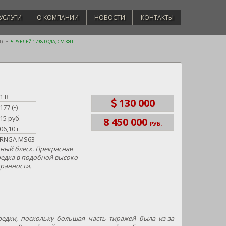
УСЛУГИ
О КОМПАНИИ
НОВОСТИ
КОНТАКТЫ
1)
5 РУБЛЕЙ 1798 ГОДА, СМ-ФЦ
1 R
130 000
177 (•)
15 руб.
8 450 000
РУБ.
06,10 г.
RNGA MS63
ый блеск. Прекрасная
редка в подобной высоко
ранности.
едки, поскольку большая часть тиражей была из-за