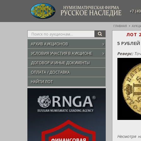
НУМИЗМАТИЧЕСКАЯ ФИРМА
+7 (49
РУССКОЕ НАСЛЕДИЕ
ГЛАВНАЯ
АУКЦ
Type
ЛОТ 
SEARCH
your
5 РУБЛЕЙ
АРХИВ АУКЦИОНОВ
search
here
УСЛОВИЯ УЧАСТИЯ В АУКЦИОНЕ
Реверс:
Точ
ДОГОВОР И ИНЫЕ ДОКУМЕНТЫ
ОПЛАТА / ДОСТАВКА
НАЙТИ ЛОТ
Несмотря н