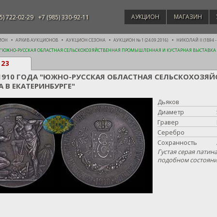
АУКЦИОН
МАГАЗИН
5) 722-02-29
+7 (985) 330-92-11
ИОН
АРХИВ АУКЦИОНОВ
АУКЦИОН СЕЗОНА
АУКЦИОН № 1 (24.09.2016)
НИКОЛАЙ II (1894 -
А "ЮЖНО-РУССКАЯ ОБЛАСТНАЯ СЕЛЬСКОХОЗЯЙСТВЕННАЯ ПРОМЫШЛЕННАЯ И КУСТАРНАЯ ВЫСТАВКА 
523
1910 ГОДА "ЮЖНО-РУССКАЯ ОБЛАСТНАЯ СЕЛЬСКОХОЗЯ
А В ЕКАТЕРИНБУРГЕ"
Дьяков
Диаметр
Гравер
Серебро
Сохранность
Густая серая патин
подобном состояни