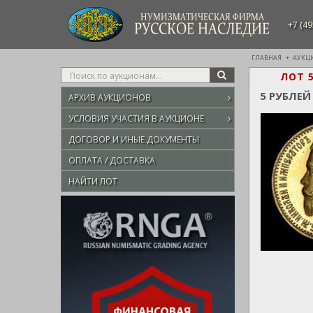
НУМИЗМАТИЧЕСКАЯ ФИРМА
+7 (49
РУССКОЕ НАСЛЕДИЕ
ГЛАВНАЯ
АУКЦ
Type
ЛОТ 
SEARCH
your
5 РУБЛЕЙ
АРХИВ АУКЦИОНОВ
search
here
УСЛОВИЯ УЧАСТИЯ В АУКЦИОНЕ
ДОГОВОР И ИНЫЕ ДОКУМЕНТЫ
ОПЛАТА / ДОСТАВКА
НАЙТИ ЛОТ