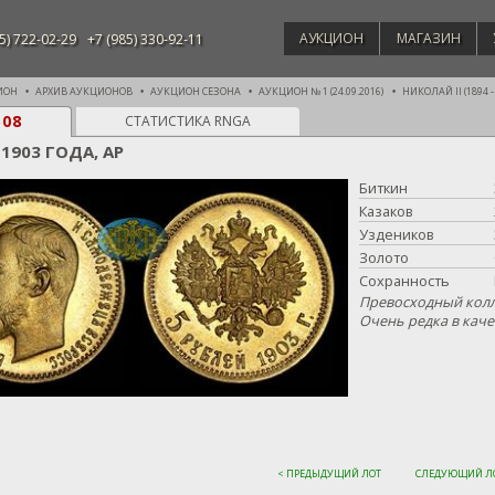
АУКЦИОН
МАГАЗИН
5) 722-02-29
+7 (985) 330-92-11
ИОН
АРХИВ АУКЦИОНОВ
АУКЦИОН СЕЗОНА
АУКЦИОН № 1 (24.09.2016)
НИКОЛАЙ II (1894 -
508
СТАТИСТИКА RNGA
 1903 ГОДА, АР
Биткин
Казаков
Уздеников
Золото
Сохранность
Превосходный кол
Очень редка в каче
< ПРЕДЫДУЩИЙ ЛОТ
СЛЕДУЮЩИЙ ЛО