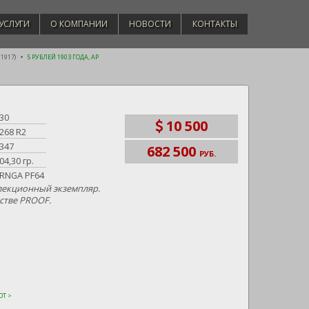
УСЛУГИ
О КОМПАНИИ
НОВОСТИ
КОНТАКТЫ
 1917)
5 РУБЛЕЙ 1903 ГОДА, АР
30
10 500
268 R2
347
682 500
РУБ.
04,30 гр.
RNGA PF64
лекционный экземпляр.
стве PROOF.
Т >