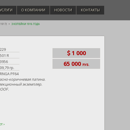
УСЛУГИ
О КОМПАНИИ
НОВОСТИ
КОНТАКТЫ
 1917)
3 КОПЕЙКИ 1916 ГОДА
229
1 000
501 R
3956
65 000
РУБ.
09,79 гр.
RNGA PF64
асно-коричневая патина.
лекционный экземпляр.
ROOF.
Т >