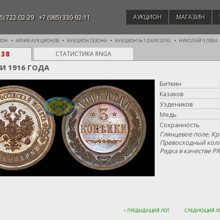
АУКЦИОН
МАГАЗИН
5) 722-02-29
+7 (985) 330-92-11
ИОН
АРХИВ АУКЦИОНОВ
АУКЦИОН СЕЗОНА
АУКЦИОН № 1 (24.09.2016)
НИКОЛАЙ II (1894 -
538
СТАТИСТИКА RNGA
КИ 1916 ГОДА
Биткин
Казаков
Уздеников
Медь
Сохранность
Глянцевое поле. Кр
Превосходный кол
Редка в качестве P
< ПРЕДЫДУЩИЙ ЛОТ
СЛЕДУЮЩИЙ ЛО