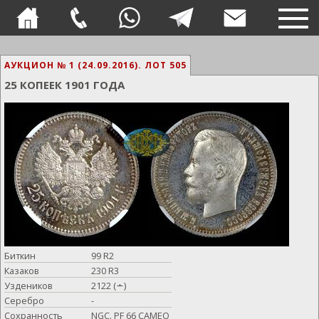
TOG
NAVI
АУКЦИОН № 1 (24.09.2016).
ЛОТ 505
25 КОПЕЕК 1901 ГОДА
Биткин
99 R2
Казаков
230 R3
Уздеников
2122 (∸)
Серебро
-
Сохранность
NGC. PF 66 CAMEO