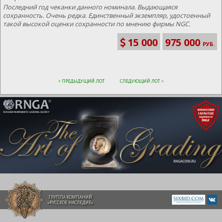
Последний год чеканки данного номинала. Выдающаяся
сохранность. Очень редка. Единственный экземпляр, удостоенный
такой высокой оценки сохранности по мнению фирмы NGC.
15 000
975 000
РУБ.
< ПРЕДЫДУЩИЙ ЛОТ
СЛЕДУЮЩИЙ ЛОТ >
ГРУППА КОМПАНИЙ
«РУССКОЕ НАСЛЕДИЕ»