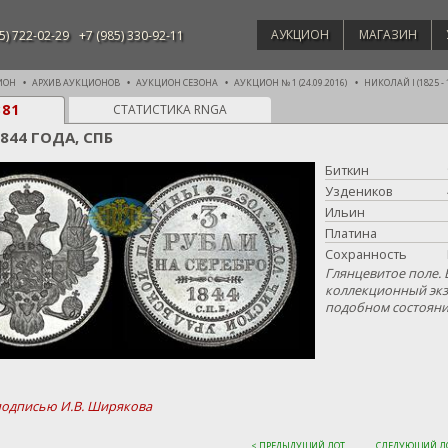
АУКЦИОН
МАГАЗИН
5) 722-02-29
+7 (985) 330-92-11
ИОН
АРХИВ АУКЦИОНОВ
АУКЦИОН СЕЗОНА
АУКЦИОН № 1 (24.09.2016)
НИКОЛАЙ I (1825 - 
381
СТАТИСТИКА RNGA
1844 ГОДА, СПБ
Биткин
Уздеников
Ильин
Платина
Сохранность
Глянцевитое поле.
коллекционный экз
подобном состояни
подписью И.В. Ширякова
< ПРЕДЫДУЩИЙ ЛОТ
СЛЕДУЮЩИЙ ЛО