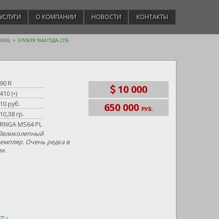
УСЛУГИ
О КОМПАНИИ
НОВОСТИ
КОНТАКТЫ
1855)
3 РУБЛЯ 1844 ГОДА, СПБ
90 R
10 000
410 (•)
10 руб.
650 000
РУБ.
10,38 гр.
RNGA MS64 PL
 Великолепный
емпляр. Очень редка в
и.
Т >