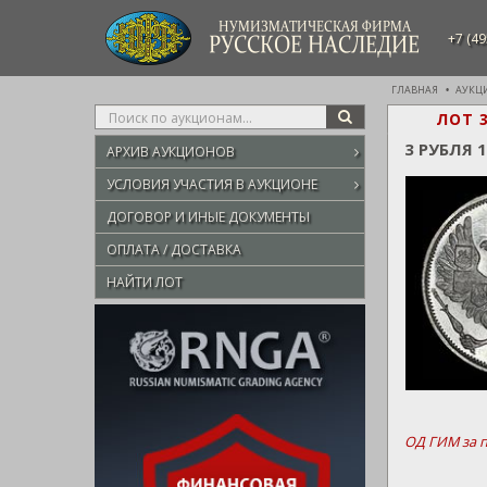
НУМИЗМАТИЧЕСКАЯ ФИРМА
+7 (49
РУССКОЕ НАСЛЕДИЕ
ГЛАВНАЯ
АУКЦ
Type
ЛОТ 
SEARCH
your
3 РУБЛЯ 
АРХИВ АУКЦИОНОВ
search
here
УСЛОВИЯ УЧАСТИЯ В АУКЦИОНЕ
ДОГОВОР И ИНЫЕ ДОКУМЕНТЫ
ОПЛАТА / ДОСТАВКА
НАЙТИ ЛОТ
ОД ГИМ за 