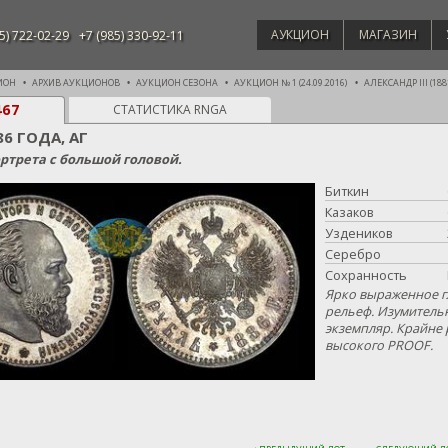
АУКЦИОН
МАГАЗИН
5) 722-02-29
+7 (985) 330-92-11
ИОН
АРХИВ АУКЦИОНОВ
АУКЦИОН СЕЗОНА
АУКЦИОН № 1 (24.09.2016)
АЛЕКСАНДР III (1881
467
СТАТИСТИКА RNGA
86 ГОДА, АГ
ртрета с большой головой.
Биткин
Казаков
Уздеников
Серебро
Сохранность
Ярко выраженное г
рельеф. Изумител
экземпляр. Крайне 
высокого PROOF.