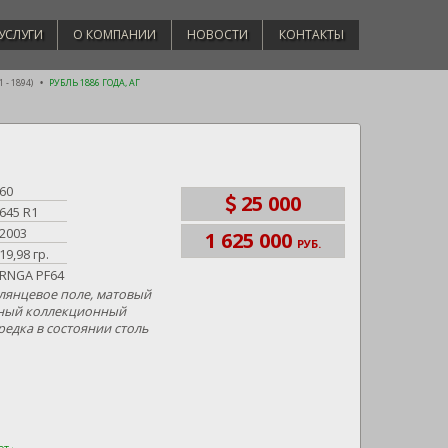
УСЛУГИ
О КОМПАНИИ
НОВОСТИ
КОНТАКТЫ
 - 1894)
РУБЛЬ 1886 ГОДА, АГ
60
25 000
645 R1
2003
1 625 000
РУБ.
19,98 гр.
RNGA PF64
лянцевое поле, матовый
ьный коллекционный
редка в состоянии столь