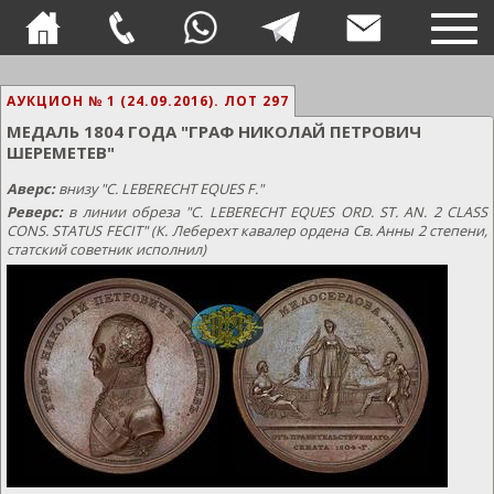
TOG
NAVI
АУКЦИОН № 1 (24.09.2016).
ЛОТ 297
МЕДАЛЬ 1804 ГОДА "ГРАФ НИКОЛАЙ ПЕТРОВИЧ
ШЕРЕМЕТЕВ"
Аверс:
внизу "C. LEBERECHT EQUES F."
Реверс:
в линии обреза "C. LEBERECHT EQUES ORD. ST. AN. 2 CLASS
CONS. STATUS FECIT" (К. Леберехт кавалер ордена Св. Анны 2 степени,
статский советник исполнил)