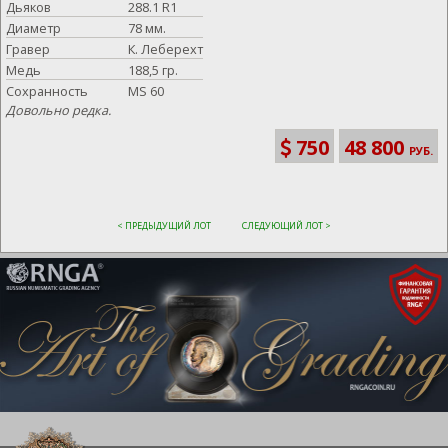
Дьяков
288.1 R1
Диаметр
78 мм.
Гравер
К. Леберехт
Медь
188,5 гр.
Сохранность
MS 60
Довольно редка.
750
48 800
РУБ.
< ПРЕДЫДУЩИЙ ЛОТ
СЛЕДУЮЩИЙ ЛОТ >