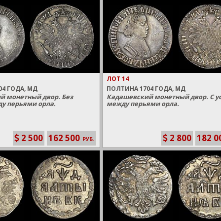
ЛОТ 14
4 ГОДА, МД
ПОЛТИНА 1704 ГОДА, МД
й монетный двор. Без
Кадашевский монетный двор. С 
у перьями орла.
между перьями орла.
2 500
162 500
2 800
182 0
РУБ.