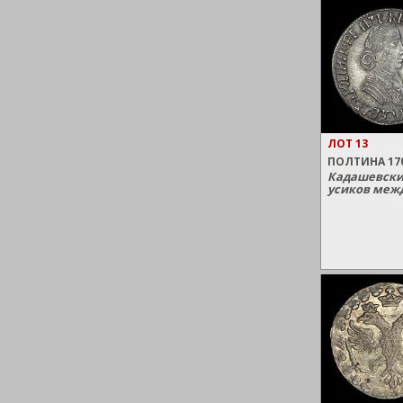
ЛОТ 13
ПОЛТИНА 170
Кадашевски
усиков межд