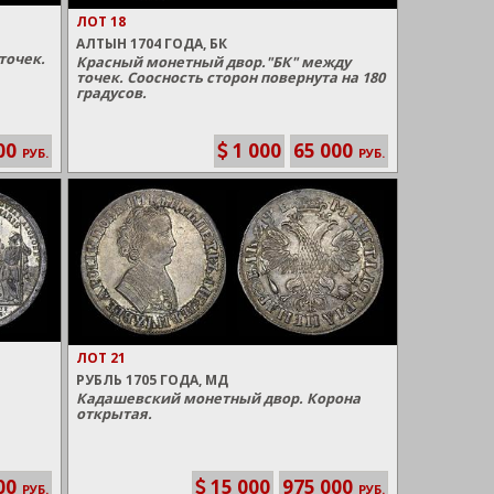
ЛОТ 18
АЛТЫН 1704 ГОДА, БК
точек.
Красный монетный двор."БК" между
точек. Соосность сторон повернута на 180
градусов.
00
1 000
65 000
РУБ.
РУБ.
ЛОТ 21
РУБЛЬ 1705 ГОДА, МД
Кадашевский монетный двор. Корона
открытая.
00
15 000
975 000
РУБ.
РУБ.