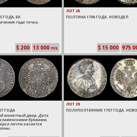
ЛОТ 26
5 ГОДА, БК
ПОЛТИНА 1706 ГОДА. НОВОДЕЛ
ачения года точка.
200
13 000
15 000
975 0
РУБ.
ЛОТ 29
07 ГОДА
ПОЛУПОЛТИННИК 1707 ГОДА. НОВ
й монетный двор. Дата
 славянскими буквами.
ерса почти касается
роны.