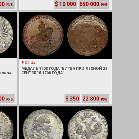
00
10 000
650 000
РУБ.
РУБ.
ЛОТ 33
МЕДАЛЬ 1708 ГОДА “БИТВА ПРИ ЛЕСНОЙ 28
олова.
СЕНТЯБРЯ 1708 ГОДА“
00
350
22 800
РУБ.
РУБ.