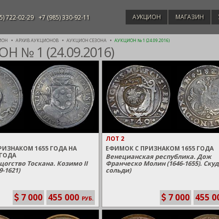
АУКЦИОН
МАГАЗИН
5) 722-02-29
+7 (985) 330-92-11
ИОН
АРХИВ АУКЦИОНОВ
АУКЦИОН СЕЗОНА
АУКЦИОН № 1 (24.09.2016)
Н № 1 (24.09.2016)
ЛОТ 2
РИЗНАКОМ 1655 ГОДА НА
ЕФИМОК С ПРИЗНАКОМ 1655 ГОДА
 ГОДА
Венецианская республика. Дож
цогство Тоскана. Козимо II
Франческо Молин (1646-1655). Скуд
-1621)
сольди)
7 000
455 000
7 000
455 0
РУБ.