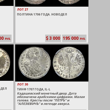
ЛОТ 27
ПОЛТИНА 1706 ГОДА. НОВОДЕЛ
00
3 000
195 000
РУБ.
РУБ.
ЛОТ 30
ОДЕЛ
ТИНФ 1707 ГОДА, IL-L
Кадашевский монетный двор. Дата
обозначена арабскими цифрами. Малая
голова. Кресты после "ПЕТРЪ" и
"АЛЕЗIЕВИЧЪ" в легенде аверса.