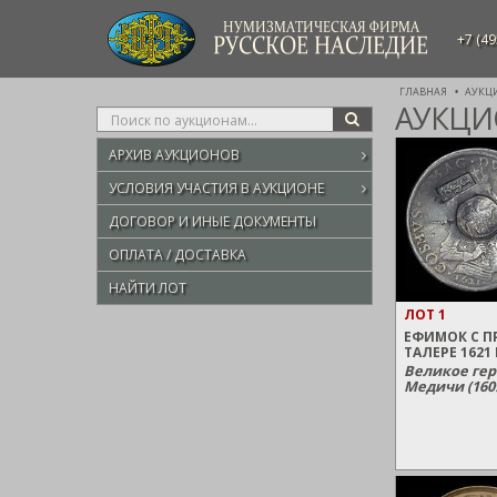
НУМИЗМАТИЧЕСКАЯ ФИРМА
+7 (49
РУССКОЕ НАСЛЕДИЕ
ГЛАВНАЯ
АУКЦ
АУКЦИО
Type
SEARCH
your
АРХИВ АУКЦИОНОВ
search
here
УСЛОВИЯ УЧАСТИЯ В АУКЦИОНЕ
ДОГОВОР И ИНЫЕ ДОКУМЕНТЫ
ОПЛАТА / ДОСТАВКА
НАЙТИ ЛОТ
ЛОТ 1
ЕФИМОК С П
ТАЛЕРЕ 1621
Великое гер
Медичи (1609