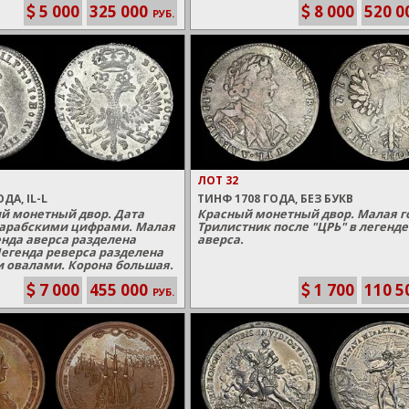
5 000
325 000
8 000
520 0
РУБ.
ЛОТ 32
ДА, IL-L
ТИНФ 1708 ГОДА, БЕЗ БУКВ
й монетный двор. Дата
Красный монетный двор. Малая г
 арабскими цифрами. Малая
Трилистник после "ЦРЬ" в легенде
енда аверса разделена
аверса.
егенда реверса разделена
 овалами. Корона большая.
7 000
455 000
1 700
110 5
РУБ.