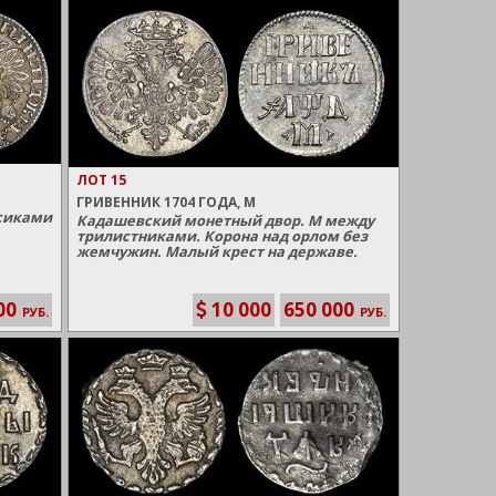
ЛОТ 15
ГРИВЕННИК 1704 ГОДА, М
усиками
Кадашевский монетный двор. М между
трилистниками. Корона над орлом без
жемчужин. Малый крест на державе.
00
10 000
650 000
РУБ.
РУБ.