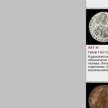
ЛОТ 31
ТИНФ 1707 ГО
Кадашевски
обозначена
голова. Лег
коронами. Л
маленькими