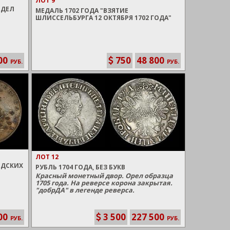
ЛОТ 9
ОДЕЛ
МЕДАЛЬ 1702 ГОДА "ВЗЯТИЕ
ШЛИССЕЛЬБУРГА 12 ОКТЯБРЯ 1702 ГОДА"
00
750
48 800
РУБ.
РУБ.
ЛОТ 12
ВЕДСКИХ
РУБЛЬ 1704 ГОДА, БЕЗ БУКВ
Красный монетный двор. Орел образца
1705 года. На реверсе корона закрытая.
"добрДА" в легенде реверса.
00
3 500
227 500
РУБ.
РУБ.