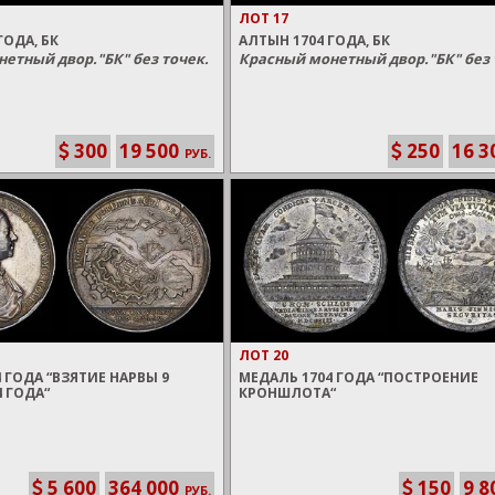
ЛОТ 17
ГОДА, БК
АЛТЫН 1704 ГОДА, БК
етный двор."БК" без точек.
Красный монетный двор."БК" без 
300
19 500
250
16 3
РУБ.
ЛОТ 20
 ГОДА “ВЗЯТИЕ НАРВЫ 9
МЕДАЛЬ 1704 ГОДА “ПОСТРОЕНИЕ
4 ГОДА“
КРОНШЛОТА“
5 600
364 000
150
9 8
РУБ.