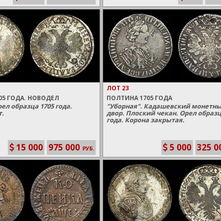
ЛОТ 23
05 ГОДА. НОВОДЕЛ
ПОЛТИНА 1705 ГОДА
ел образца 1705 года.
"Уборная". Кадашевский монетн
т.
двор. Плоский чекан. Орел образц
года. Корона закрытая.
15 000
975 000
5 000
325 0
РУБ.