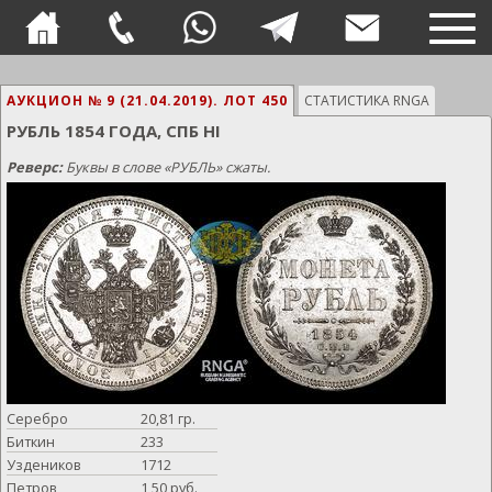
TOG
NAVI
АУКЦИОН № 9 (21.04.2019).
ЛОТ 450
СТАТИСТИКА RNGA
РУБЛЬ 1854 ГОДА, СПБ HI
Реверс:
Буквы в слове «РУБЛЬ» сжаты.
Серебро
20,81 гр.
Биткин
233
Уздеников
1712
Петров
1,50 руб.