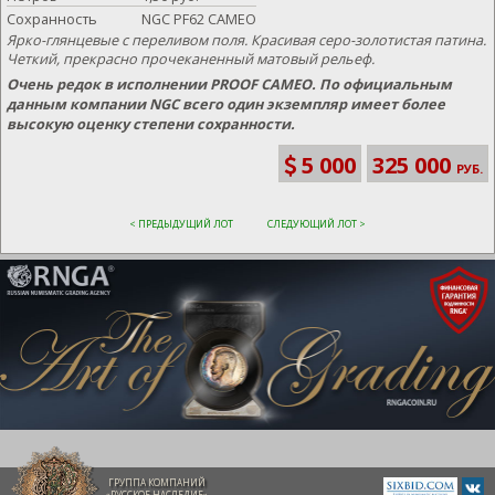
Сохранность
NGC PF62 CAMEO
Ярко-глянцевые с переливом поля. Красивая серо-золотистая патина.
Четкий, прекрасно прочеканенный матовый рельеф.
Очень редок в исполнении PROOF CAMEO. По официальным
данным компании NGC всего один экземпляр имеет более
высокую оценку степени сохранности.
5 000
325 000
РУБ.
< ПРЕДЫДУЩИЙ ЛОТ
СЛЕДУЮЩИЙ ЛОТ >
ГРУППА КОМПАНИЙ
«РУССКОЕ НАСЛЕДИЕ»