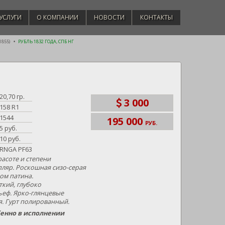
УСЛУГИ
О КОМПАНИИ
НОВОСТИ
КОНТАКТЫ
1855)
РУБЛЬ 1832 ГОДА, СПБ НГ
20,70 гр.
3 000
158 R1
1544
195 000
РУБ.
5 руб.
10 руб.
RNGA PF63
асоте и степени
пляр. Роскошная сизо-серая
ом патина.
кий, глубоко
еф. Ярко-глянцевые
. Гурт полированный.
бенно в исполнении