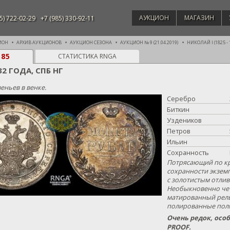
АУКЦИОН
МАГАЗИН
5) 722-02-29
+7 (985) 330-92-11
ИОН
АРХИВ АУКЦИОНОВ
АУКЦИОН СЕЗОНА
АУКЦИОН № 9 (21.04.2019)
НИКОЛАЙ I (1825 - 
385
СТАТИСТИКА RNGA
32 ГОДА, СПБ НГ
веньев в венке.
Серебро
Биткин
Уздеников
Петров
Ильин
Сохранность
Потрясающий по кр
сохранности экзем
с золотистым отлив
Необыкновенно чет
матированный рель
полированные поля
Очень редок, осо
PROOF.