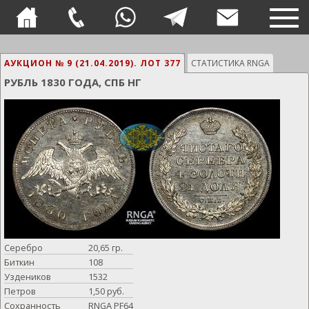
TOG
NAVI
АУКЦИОН № 9 (21.04.2019).
ЛОТ 377
СТАТИСТИКА RNGA
РУБЛЬ 1830 ГОДА, СПБ НГ
Серебро
20,65 гр.
Биткин
108
Уздеников
1532
Петров
1,50 руб.
Сохранность
RNGA PF64