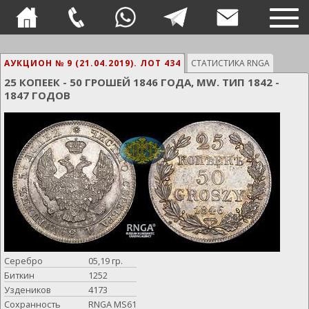
TOG
NAVI
АУКЦИОН № 9 (21.04.2019).
ЛОТ 434
СТАТИСТИКА RNGA
25 КОПЕЕК - 50 ГРОШЕЙ 1846 ГОДА, MW. ТИП 1842 -
1847 ГОДОВ
Серебро
05,19 гр.
Биткин
1252
Уздеников
4173
Сохранность
RNGA MS61