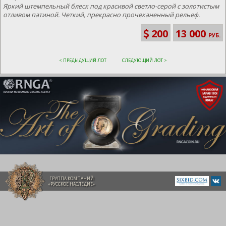
Яркий штемпельный блеск под красивой светло-серой с золотистым
отливом патиной. Четкий, прекрасно прочеканенный рельеф.
200
13 000
РУБ.
< ПРЕДЫДУЩИЙ ЛОТ
СЛЕДУЮЩИЙ ЛОТ >
ГРУППА КОМПАНИЙ
«РУССКОЕ НАСЛЕДИЕ»