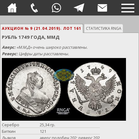
TOG
NAVI
АУКЦИОН № 9 (21.04.2019).
ЛОТ 161
СТАТИСТИКА RNGA
РУБЛЬ 1749 ГОДА, ММД
Аверс:
«М.М.Д» очень широко расставлены.
Реверс:
Цифры даты расставлены.
Серебро
25,34 гр.
Биткин
121
Дьяков
аверс подобен 202; реверс 202