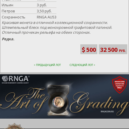
Ильин
3 руб.
Петров
3,50 руб.
Сохранность
RNGA AU53
Красивая монета в отличной коллекционной сохранности.
Штемпельный блеск под монохромной графитовой патиной.
Отличный прочекан рельефа на обеих сторонах.
Редка.
500
32 500
РУБ.
< ПРЕДЫДУЩИЙ ЛОТ
СЛЕДУЮЩИЙ ЛОТ >