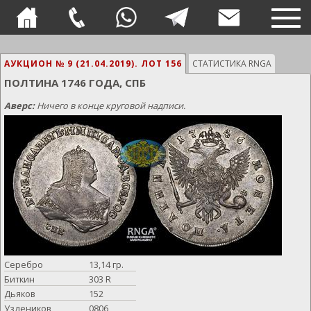
TOG
NAVI
АУКЦИОН № 9 (21.04.2019).
ЛОТ 156
СТАТИСТИКА RNGA
ПОЛТИНА 1746 ГОДА, СПБ
Аверс:
Ничего в конце круговой надписи.
Серебро
13,14 гр.
Биткин
303 R
Дьяков
152
Уздеников
0806