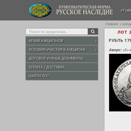
НУМИЗМАТИЧЕСКАЯ ФИРМА
+7 (49
РУССКОЕ НАСЛЕДИЕ
ГЛАВНАЯ
АУКЦ
Type
ЛОТ 
SEARCH
your
РУБЛЬ 17
АРХИВ АУКЦИОНОВ
search
here
УСЛОВИЯ УЧАСТИЯ В АУКЦИОНЕ
Аверс:
«Б» 
ДОГОВОР И ИНЫЕ ДОКУМЕНТЫ
ОПЛАТА / ДОСТАВКА
НАЙТИ ЛОТ