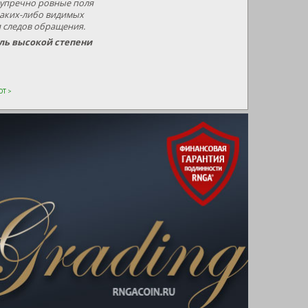
зупречно ровные поля
каких-либо видимых
и следов обращения.
оль высокой степени
Т >