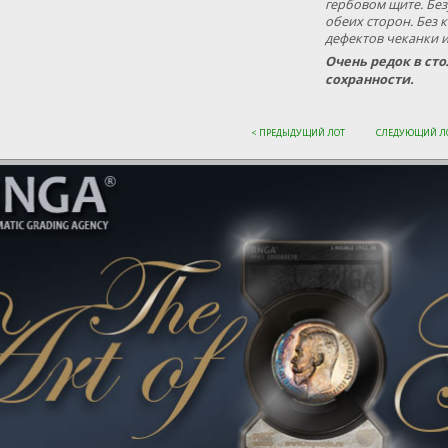
гербовом щите. Бе
обеих сторон. Без 
дефектов чеканки 
Очень редок в ст
сохранности.
< ПРЕДЫДУЩИЙ ЛОТ
СЛЕДУЮЩИЙ ЛО