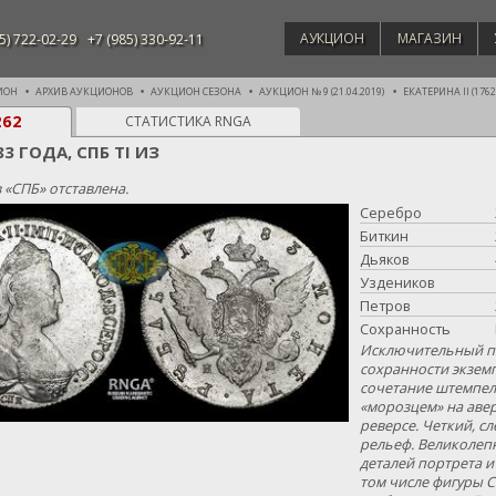
АУКЦИОН
МАГАЗИН
5) 722-02-29
+7 (985) 330-92-11
ИОН
АРХИВ АУКЦИОНОВ
АУКЦИОН СЕЗОНА
АУКЦИОН № 9 (21.04.2019)
ЕКАТЕРИНА II (1762 
262
СТАТИСТИКА RNGA
83 ГОДА, СПБ TI ИЗ
в «СПБ» отставлена.
Серебро
Биткин
Дьяков
Уздеников
Петров
Сохранность
Исключительный по
сохранности экземп
сочетание штемпель
«морозцем» на авер
реверсе. Четкий, с
рельеф. Великоле
деталей портрета и
том числе фигуры С