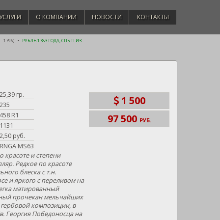
УСЛУГИ
О КОМПАНИИ
НОВОСТИ
КОНТАКТЫ
- 1796)
РУБЛЬ 1783 ГОДА, СПБ TI ИЗ
25,39 гр.
1 500
235
458 R1
97 500
РУБ.
1131
2,50 руб.
RNGA MS63
 красоте и степени
ляр. Редкое по красоте
ного блеска с т.н.
се и яркого с переливом на
легка матированный
пный прочекан мельчайших
 гербовой композиции, в
в. Георгия Победоносца на