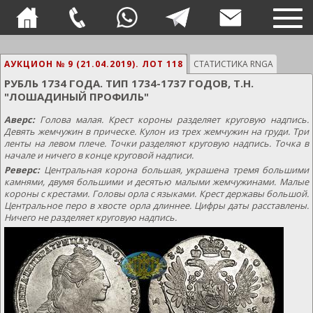
TOG
NAVI
АУКЦИОН № 9 (21.04.2019).
ЛОТ 118
СТАТИСТИКА RNGA
РУБЛЬ 1734 ГОДА. ТИП 1734-1737 ГОДОВ, Т.Н.
"ЛОШАДИНЫЙ ПРОФИЛЬ"
Аверс:
Голова малая. Крест короны разделяет круговую надпись.
Девять жемчужин в прическе. Кулон из трех жемчужин на груди. Три
ленты на левом плече. Точки разделяют круговую надпись. Точка в
начале и ничего в конце круговой надписи.
Реверс:
Центральная корона большая, украшена тремя большими
камнями, двумя большими и десятью малыми жемчужинами. Малые
короны с крестами. Головы орла с языками. Крест державы большой.
Центральное перо в хвосте орла длиннее. Цифры даты расставлены.
Ничего не разделяет круговую надпись.