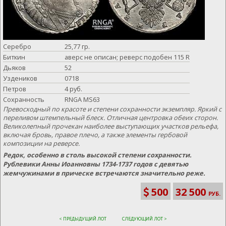
Серебро
25,77 гр.
Биткин
аверс не описан; реверс подобен 115 R
Дьяков
52
Уздеников
0718
Петров
4 руб.
Сохранность
RNGA МS63
Превосходный по красоте и степени сохранности экземпляр. Яркий с
переливом штемпельный блеск. Отличная центровка обеих сторон.
Великолепный прочекан наиболее выступающих участков рельефа,
включая бровь, правое плечо, а также элементы гербовой
композиции на реверсе.
Редок, особенно в столь высокой степени сохранности.
Рублевики Анны Иоанновны 1734-1737 годов с девятью
жемчужинами в прическе встречаются значительно реже.
500
32 500
РУБ.
< ПРЕДЫДУЩИЙ ЛОТ
СЛЕДУЮЩИЙ ЛОТ >