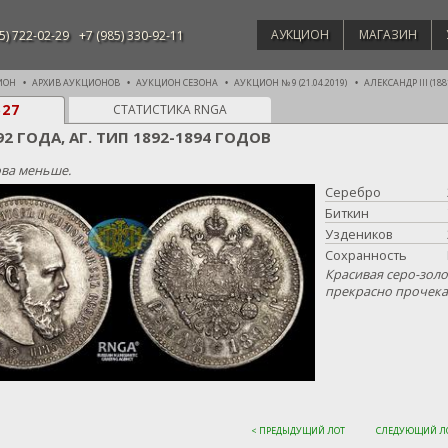
АУКЦИОН
МАГАЗИН
5) 722-02-29
+7 (985) 330-92-11
ИОН
АРХИВ АУКЦИОНОВ
АУКЦИОН СЕЗОНА
АУКЦИОН № 9 (21.04.2019)
АЛЕКСАНДР III (1881
527
СТАТИСТИКА RNGA
92 ГОДА, АГ. ТИП 1892-1894 ГОДОВ
ва меньше.
Серебро
Биткин
Уздеников
Сохранность
Красивая серо-золо
прекрасно прочека
< ПРЕДЫДУЩИЙ ЛОТ
СЛЕДУЮЩИЙ ЛО