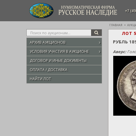
НУМИЗМАТИЧЕСКАЯ ФИРМА
+7 (49
РУССКОЕ НАСЛЕДИЕ
ГЛАВНАЯ
АУКЦ
Type
ЛОТ 
SEARCH
your
РУБЛЬ 18
АРХИВ АУКЦИОНОВ
search
here
УСЛОВИЯ УЧАСТИЯ В АУКЦИОНЕ
Аверс:
Голо
ДОГОВОР И ИНЫЕ ДОКУМЕНТЫ
ОПЛАТА / ДОСТАВКА
НАЙТИ ЛОТ