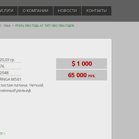
УСЛУГИ
О КОМПАНИИ
НОВОСТИ
КОНТАКТЫ
 - 1894)
РУБЛЬ 1892 ГОДА, АГ. ТИП 1892-1894 ГОДОВ
20,03 гр.
1 000
76
2048
65 000
РУБ.
RNGA MS61
тистая патина. Четкий,
ненный рельеф.
Т >